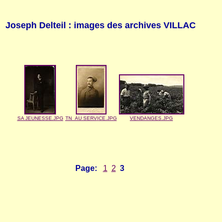
Joseph Delteil : images des archives VILLAC
SA JEUNESSE.JPG
TN_AU SERV
I
CE.JPG
VENDANGES.JPG
Page:
1
2
3